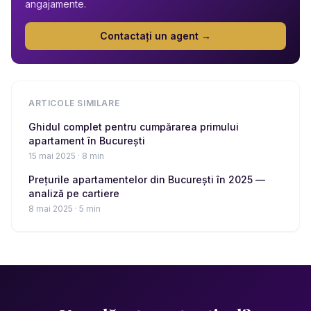
angajamente.
Contactați un agent →
ARTICOLE SIMILARE
Ghidul complet pentru cumpărarea primului
apartament în București
15 mai 2025
·
8
min
Prețurile apartamentelor din București în 2025 —
analiză pe cartiere
8 mai 2025
·
5
min