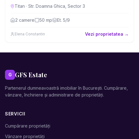
Titan
·
Str. Doamna Ghica, Sector 3
2
camere
50
mp
Et.
5/9
Vezi proprietatea →
Elena Constantin
GFS Estate
G
Partenerul dumneavoastră imobiliar în București. Cumpărare,
vânzare, închiriere și administrare de proprietăți.
SERVICII
Cumpărare proprietăți
Vânzare proprietăți