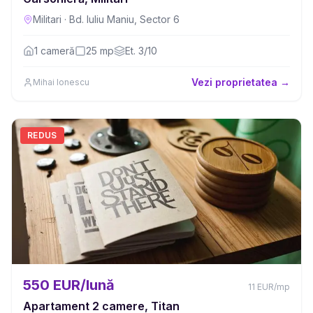
Militari
·
Bd. Iuliu Maniu, Sector 6
1
cameră
25
mp
Et.
3/10
Vezi proprietatea →
Mihai Ionescu
REDUS
550 EUR/lună
11
EUR
/mp
Apartament 2 camere, Titan