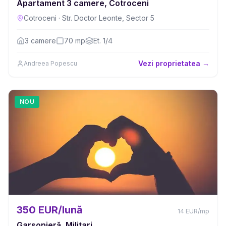
Apartament 3 camere, Cotroceni
Cotroceni
·
Str. Doctor Leonte, Sector 5
3
camere
70
mp
Et.
1/4
Vezi proprietatea →
Andreea Popescu
NOU
350 EUR/lună
14
EUR
/mp
Garsonieră, Militari