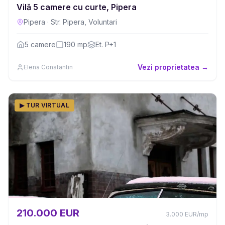
Vilă 5 camere cu curte, Pipera
Pipera
·
Str. Pipera, Voluntari
5
camere
190
mp
Et.
P+1
Vezi proprietatea →
Elena Constantin
▶ TUR VIRTUAL
210.000 EUR
3.000
EUR
/mp