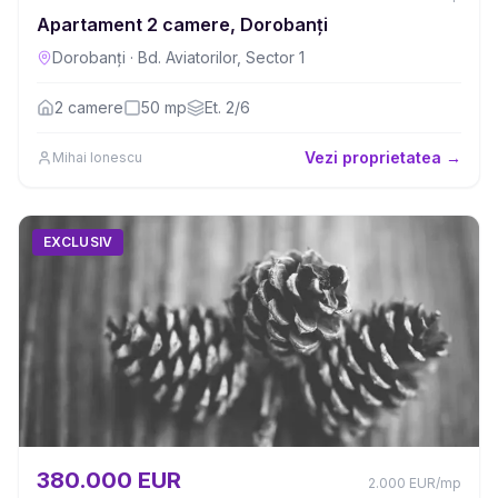
Apartament 2 camere, Dorobanți
Dorobanți
·
Bd. Aviatorilor, Sector 1
2
camere
50
mp
Et.
2/6
Vezi proprietatea →
Mihai Ionescu
EXCLUSIV
380.000 EUR
2.000
EUR
/mp