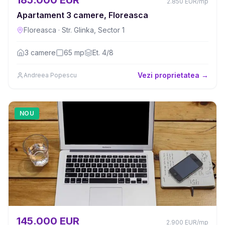
185.000 EUR
2.850
EUR
/mp
Apartament 3 camere, Floreasca
Floreasca
·
Str. Glinka, Sector 1
3
camere
65
mp
Et.
4/8
Vezi proprietatea →
Andreea Popescu
NOU
145.000 EUR
2.900
EUR
/mp