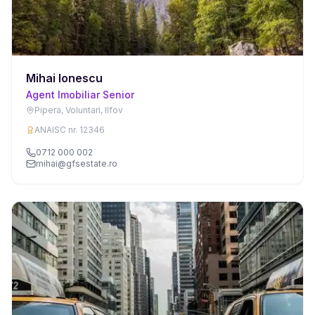
Mihai Ionescu
Agent Imobiliar Senior
Pipera, Voluntari, Ilfov
ANAISC nr. 12346
0712 000 002
mihai@gfsestate.ro