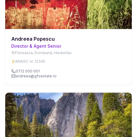
Andreea Popescu
Director & Agent Senior
Floreasca, Dorobanți, Herăstrău
ANAISC nr. 12345
0712 000 001
andreea@gfsestate.ro