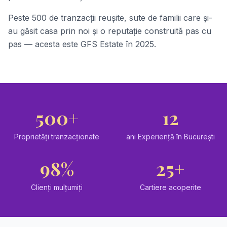
Peste 500 de tranzacții reușite, sute de familii care și-
au găsit casa prin noi și o reputație construită pas cu
pas — acesta este GFS Estate în 2025.
500
+
12
Proprietăți tranzacționate
ani Experiență în București
98
%
25
+
Clienți mulțumiți
Cartiere acoperite