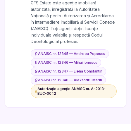
GFS Estate este agenție imobiliară
autorizată, înregistrată la Autoritatea
Națională pentru Autorizarea și Acreditarea
în Intermediere Imobiliară și Servicii Conexe
(ANAISC). Toți agenții dețin licențe
individuale valabile și respectă Codul
Deontologic al profesiei.
ANAISC nr. 12345
—
Andreea Popescu
ANAISC nr. 12346
—
Mihai Ionescu
ANAISC nr. 12347
—
Elena Constantin
ANAISC nr. 12348
—
Alexandru Marin
Autorizație agenție ANAISC nr. A-2013-
BUC-0042